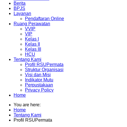
Berita
BPJS
Layanan
Pendaftaran Online
Ruang Perawatan
VVIP
VIP
Kelas I
Kelas II
Kelas III
HCU
Tentang Kami
Profil RSUPermata
Struktur Organisasi
Visi dan Misi
Indikator Mutu
Perpustakaan
Privacy Policy
Home
You are here:
Home
Tentang Kami
Profil RSUPermata