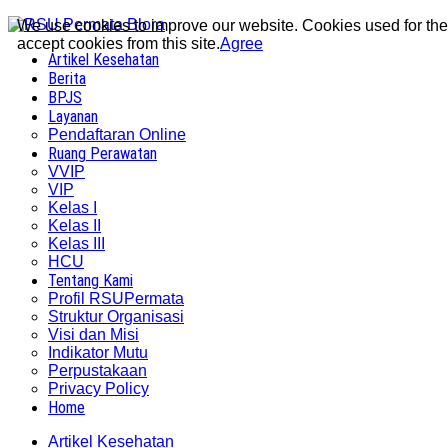
We use cookies to improve our website. Cookies used for the e
accept cookies from this site.
Agree
Artikel Kesehatan
Berita
BPJS
Layanan
Pendaftaran Online
Ruang Perawatan
VVIP
VIP
Kelas I
Kelas II
Kelas III
HCU
Tentang Kami
Profil RSUPermata
Struktur Organisasi
Visi dan Misi
Indikator Mutu
Perpustakaan
Privacy Policy
Home
Artikel Kesehatan