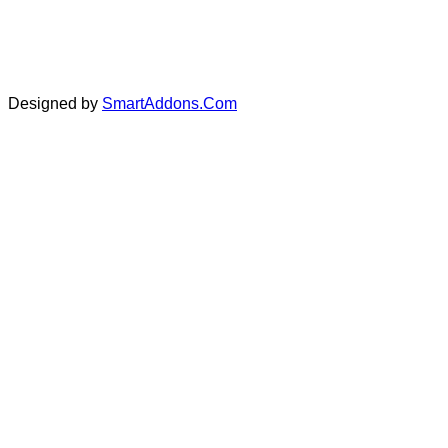
jl. Reksodiputro No. 57 Blor
Designed by
SmartAddons.Com